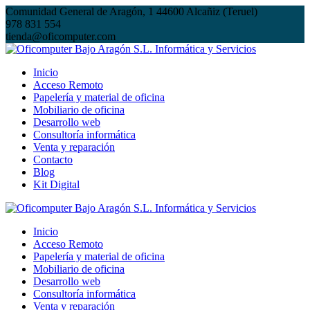
Saltar
Comunidad General de Aragón, 1 44600 Alcañiz (Teruel)
al
978 831 554
contenido
tienda@oficomputer.com
Inicio
Acceso Remoto
Papelería y material de oficina
Mobiliario de oficina
Desarrollo web
Consultoría informática
Venta y reparación
Contacto
Blog
Kit Digital
Inicio
Acceso Remoto
Papelería y material de oficina
Mobiliario de oficina
Desarrollo web
Consultoría informática
Venta y reparación