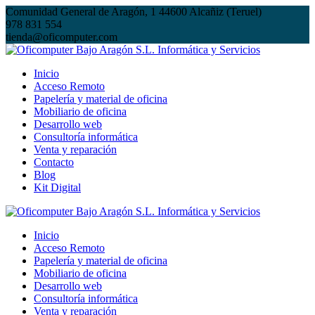
Saltar
Comunidad General de Aragón, 1 44600 Alcañiz (Teruel)
al
978 831 554
contenido
tienda@oficomputer.com
Inicio
Acceso Remoto
Papelería y material de oficina
Mobiliario de oficina
Desarrollo web
Consultoría informática
Venta y reparación
Contacto
Blog
Kit Digital
Inicio
Acceso Remoto
Papelería y material de oficina
Mobiliario de oficina
Desarrollo web
Consultoría informática
Venta y reparación