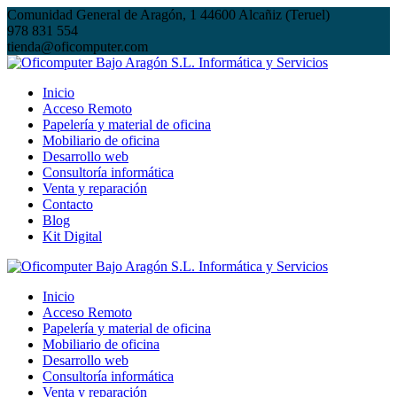
Saltar
Comunidad General de Aragón, 1 44600 Alcañiz (Teruel)
al
978 831 554
contenido
tienda@oficomputer.com
Inicio
Acceso Remoto
Papelería y material de oficina
Mobiliario de oficina
Desarrollo web
Consultoría informática
Venta y reparación
Contacto
Blog
Kit Digital
Inicio
Acceso Remoto
Papelería y material de oficina
Mobiliario de oficina
Desarrollo web
Consultoría informática
Venta y reparación